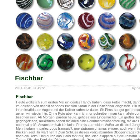
Fischbar
2004-12-01 01:49:51
by n
Fischbar
Heute wollte ich zum ersten Mal ein cooles Handy haben, dass Fotos macht, dann 
im Zeichen von dsf ein schönes Bild von Sarah in der Haifischbar eingestellt. Ein B
ihren knallblauen Augen und der Kellner schmolz dahin. Sir Piros hat gut geschme
gehen wir wieder hin. Ohne Foto aber kann ich nur schreiben, man kann allein vo
besoffen sein. Ab Morgen, pardon heute, geht es ans Eingemachte: Ein großer Tex
gegengelesen, außerdem haben die auch eine Dokumentationsabteilung, die alle 
nochmal prüft. Ansonsten hab ich keine Promis zu melden. Außer an die drei Jun
Mehringdamm, parlez vous francais?, une alptraum champs elysee, auch wenn ih
Kücken seid, ihr wart nett!!! Zum Schluss dieses völlig absurden Bloggeintrags (G
noch ein Reim: Und durch das Haus tönt nur, das leise Klappern auf die Tastatur. 
Tasten fällt, der Kopf des Dichters - unbestellt. (Hey, hab` ich selbst gemacht, nich