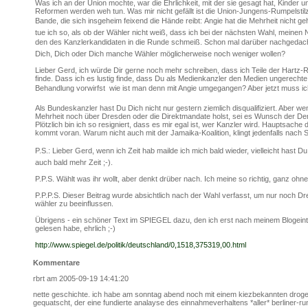
Was ich an der Union mochte, war die Ehrlichkeit, mit der sie gesagt hat, Kinder u
Reformen werden weh tun. Was mir nicht gefällt ist die Union-Jungens-Rumpelstil
Bande, die sich insgeheim feixend die Hände reibt: Angie hat die Mehrheit nicht ge
tue ich so, als ob der Wähler nicht weiß, dass ich bei der nächsten Wahl, meinen
den des Kanzlerkandidaten in die Runde schmeiß. Schon mal darüber nachgedac
Dich, Dich oder Dich manche Wähler möglicherweise noch weniger wollen?
Lieber Gerd, ich würde Dir gerne noch mehr schreiben, dass ich Teile der Hartz-
finde. Dass ich es lustig finde, dass Du als Medienkanzler den Medien ungerechte
Behandlung vorwirfst  wie ist man denn mit Angie umgegangen? Aber jetzt muss ic
Als Bundeskanzler hast Du Dich nicht nur gestern ziemlich disqualifiziert. Aber we
Mehrheit noch über Dresden oder die Direktmandate holst, sei es Wunsch der De
Plötzlich bin ich so resigniert, dass es mir egal ist, wer Kanzler wird. Hauptsache
kommt voran. Warum nicht auch mit der Jamaika-Koalition, klingt jedenfalls nach 
P.S.: Lieber Gerd, wenn ich Zeit hab mailde ich mich bald wieder, vielleicht hast Du
auch bald mehr Zeit ;-).
P.P.S. Wählt was ihr wollt, aber denkt drüber nach. Ich meine so richtig, ganz ohne
P.P.P.S. Dieser Beitrag wurde absichtlich nach der Wahl verfasst, um nur noch D
wähler zu beeinflussen.
Übrigens - ein schöner Text im SPIEGEL dazu, den ich erst nach meinem Blogein
gelesen habe, ehrlich ;-)
http://www.spiegel.de/politik/deutschland/0,1518,375319,00.html
Kommentare
rbrt am 2005-09-19 14:41:20
nette geschichte. ich habe am sonntag abend noch mit einem kiezbekannten drog
gequatscht, der eine fundierte analayse des einnahmeverhaltens *aller* berliner-r