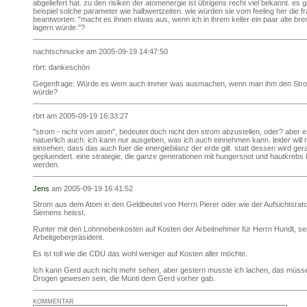
abgeliefert hat. zu den risiken der atomenergie ist übrigens recht viel bekannt. es 
beispiel solche parameter wie halbwertzeiten. wie würden sie vom feeling her die f
beantworten: "macht es ihnen etwas aus, wenn ich in ihrem keller ein paar alte br
lagern würde."?
nachtschnucke am 2005-09-19 14:47:50
rbrt: dankeschön
Gegenfrage: Würde es wem auch immer was ausmachen, wenn man ihm den Stro
würde?
rbrt am 2005-09-19 16:33:27
"strom - nicht vom atom", bedeutet doch nicht den strom abzustellen, oder? aber 
natuerlich auch: ich kann nur ausgeben, was ich auch einnehmen kann. leider will
einsehen, dass das auch fuer die energiebilanz der erde gilt. statt dessen wird ger
gepluendert. eine strategie, die ganze generationen mit hungersnot und hautkrebs
werden.
Jens
am 2005-09-19 16:41:52
Strom aus dem Atom in den Geldbeutel von Herrn Pierer oder wie der Aufsichtsrat
Siemens heisst.
Runter mit den Lohnnebenkosten auf Kosten der Arbeitnehmer für Herrn Hundt, sei
Arbeitgeberpräsident.
Es ist toll wie die CDU das wohl weniger auf Kosten aller möchte.
Ich kann Gerd auch nicht mehr sehen, aber gestern musste ich lachen, das müss
Drogen gewesen sein, die Münti dem Gerd vorher gab.
KOMMENTAR