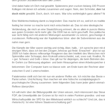
dem
größten Sozialdemokraten aller Zeiten
.
Und dabei habe ich Dich mal gewählt. Spätestens jetzt zucken bislang 100 Prozen
Kollegen mit denen ich arbeite zusammen und sagen: Nein, den Schröder,
den
ha
doch nicht
gewählt. Doch, doch. Ich wars. War ichs wohlmöglich ganz alleine? 
Eine Wahlentscheidung damit zu begründen: Das mache ich so, weil ich es traditi
feeling her immer so mache turnt mich entschieden ab. Das ist eine ideologische
Verblendung, die mich an eine Staatsführung erinnert, die es allein in puncto Meinu
aus guten Gründen nicht mehr gibt. Die DDR hat es nicht geschafft. Ihre politisch
war nicht fähig sich mit anderen Meinungen auseinander zu setzen, geschweige d
zuzulassen. Reflexartig war der Kapitalismus böse  aber die Subventionen aus 
nahm man gern.
Die Kämpfe der 68er waren wichtig und richtig. Aber, hallo, - ich spreche jetzt mit 
einzigen Wort, dass ich bei den Zeugen Jehovas gut finde: Erwachet! - jetzt ist späte
2005! Ich habe dieses reflexartige Reagieren das den Intellekt des Menschen nich
Spinnmilbe oder Schnappi, dem Krokodil unterscheidet, satt, sooo satt. Knallrot, 
= gut. Schwarz und Gelb = böse. Das gilt nur für diejenigen, die beim Betreten des
ihr Gehirn zur Betreuung abgeben  und beim Hinausgehen einen Arbeitsspeicher d
bekommen: Der Computer kann so klasse sein  am Ende kann der Rechner aber
zwischen 0 und 1 unterscheiden.
Fatalerweise stellt sich bei mir nun ein anderer Reflex ein. Ich möchte das Beste v
Partei sehen. Und Achtung: Nun machen wir eine hübsche sozialpädagogisch-
psychologische Übung zusammen  beim folgenden Satz kann jeder gleich einmal 
Reflexe überprüfen:
Ich will mehr über die Bildungspolitik der Union wissen, mich interessiert das Steu
FDP, die Umweltpolitik der Grünen ist für mich in vielen Punkten grandios  und war
Wirtschaftspolitik der SPD für den Mittelstand wirklich so schlecht? Und (ok, das ist 
rhetorisch): Ist eine höhere Staatsverschuldung gut?