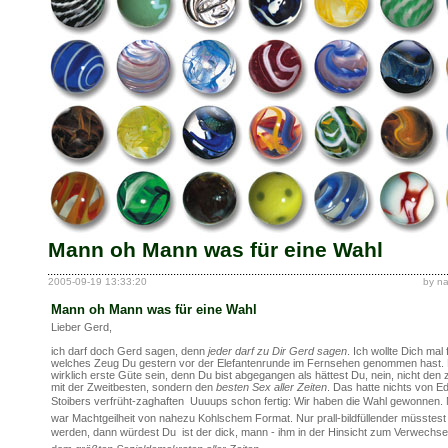
Mann oh Mann was für eine Wahl
2005-09-19 13:33:20
by n
Mann oh Mann was für eine Wahl
Lieber Gerd,
ich darf doch Gerd sagen, denn
jeder darf zu Dir Gerd sagen
. Ich wollte Dich mal 
welches Zeug Du gestern vor der Elefantenrunde im Fernsehen genommen hast
wirklich erste Güte sein, denn Du bist abgegangen als hättest Du, nein, nicht den
mit der Zweitbesten, sondern den
besten Sex aller Zeiten
. Das hatte nichts von 
Stoibers verfrüht-zaghaften  Uuuups schon fertig: Wir haben die Wahl gewonnen.
war Machtgeilheit von nahezu Kohlschem Format. Nur prall-bildfüllender müsstes
werden, dann würdest Du  ist der dick, mann - ihm in der Hinsicht zum Verwechsel