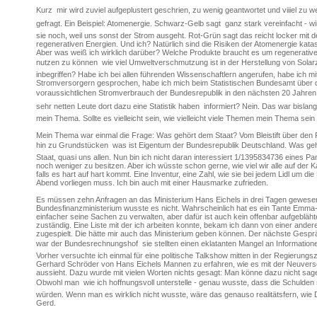
Kurz  mir wird zuviel aufgeplustert geschrien, zu wenig geantwortet und viiiel zu w
gefragt. Ein Beispiel: Atomenergie. Schwarz-Gelb sagt  ganz stark vereinfacht - w
sie noch, weil uns sonst der Strom ausgeht. Rot-Grün sagt das reicht locker mit 
regenerativen Energien. Und ich? Natürlich sind die Risiken der Atomenergie katas
Aber was weiß ich wirklich darüber? Welche Produkte braucht es um regenerativ
nutzen zu können  wie viel Umweltverschmutzung ist in der Herstellung von Solar
inbegriffen? Habe ich bei allen führenden Wissenschaftlern angerufen, habe ich mi
Stromversorgern gesprochen, habe ich mich beim Statistischen Bundesamt über 
voraussichtlichen Stromverbrauch der Bundesrepublik in den nächsten 20 Jahren  
sehr netten Leute dort dazu eine Statistik haben  informiert? Nein. Das war bislan
mein Thema. Sollte es vielleicht sein, wie vielleicht viele Themen mein Thema sein 
Mein Thema war einmal die Frage: Was gehört dem Staat? Vom Bleistift über den 
hin zu Grundstücken  was ist Eigentum der Bundesrepublik Deutschland. Was ge
Staat, quasi uns allen. Nun bin ich nicht daran interessiert 1/1395834736 eines P
noch weniger zu besitzen. Aber ich wüsste schon gerne, wie viel wir alle auf der 
falls es hart auf hart kommt. Eine Inventur, eine Zahl, wie sie bei jedem Lidl um di
Abend vorliegen muss. Ich bin auch mit einer Hausmarke zufrieden.
Es müssen zehn Anfragen an das Ministerium Hans Eichels in drei Tagen gewese
Bundesfinanzministerium wusste es nicht. Wahrscheinlich hat es ein Tante Emm
einfacher seine Sachen zu verwalten, aber dafür ist auch kein offenbar aufgebläht
zuständig. Eine Liste mit der ich arbeiten konnte, bekam ich dann von einer ander
zugespielt. Die hätte mir auch das Ministerium geben können. Der nächste Gesp
war der Bundesrechnungshof  sie stellten einen eklatanten Mangel an Informatione
Vorher versuchte ich einmal für eine politische Talkshow mitten in der Regierungsz
Gerhard Schröder von Hans Eichels Mannen zu erfahren, wie es mit der Neuver
aussieht. Dazu wurde mit vielen Worten nichts gesagt: Man könne dazu nicht sagen
Obwohl man  wie ich hoffnungsvoll unterstelle - genau wusste, dass die Schulden 
würden. Wenn man es wirklich nicht wusste, wäre das genauso realitätsfern, wie De
Gerd.