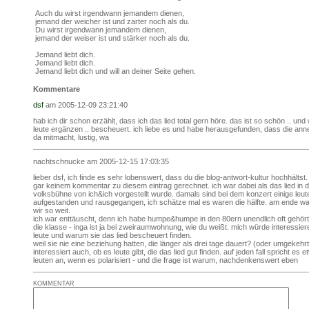
Auch du wirst irgendwann jemandem dienen,
jemand der weicher ist und zarter noch als du.
Du wirst irgendwann jemandem dienen,
jemand der weiser ist und stärker noch als du.
Jemand liebt dich.
Jemand liebt dich.
Jemand liebt dich und will an deiner Seite gehen.
Kommentare
dsf
am 2005-12-09 23:21:40
hab ich dir schon erzählt, dass ich das lied total gern höre. das ist so schön .. un
leute ergänzen .. bescheuert. ich liebe es und habe herausgefunden, dass die an
da mitmacht, lustig, wa
nachtschnucke am 2005-12-15 17:03:35
lieber dsf, ich finde es sehr lobenswert, dass du die blog-antwort-kultur hochhältst. 
gar keinem kommentar zu diesem eintrag gerechnet. ich war dabei als das lied in 
volksbühne von ich&ich vorgestellt wurde. damals sind bei dem konzert einige leut
aufgestanden und rausgegangen, ich schätze mal es waren die hälfte. am ende w
wir so weit.
ich war enttäuscht, denn ich habe humpe&humpe in den 80ern unendlich oft gehört
die klasse - inga ist ja bei zweiraumwohnung, wie du weißt. mich würde interessie
leute und warum sie das lied bescheuert finden.
weil sie nie eine beziehung hatten, die länger als drei tage dauert? (oder umgekehr
interessiert auch, ob es leute gibt, die das lied gut finden. auf jeden fall spricht es 
leuten an, wenn es polarisiert - und die frage ist warum, nachdenkenswert eben
KOMMENTAR