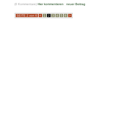
(0 Kommentare)
Hier kommentieren
:
neuer Beitrag
SEITE 2 von 6
<
1
2
3
4
5
6
>