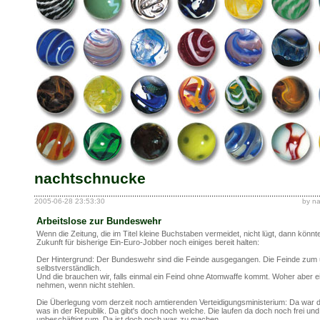
nachtschnucke
2005-06-28 23:53:30
by n
Arbeitslose zur Bundeswehr
Wenn die Zeitung, die im Titel kleine Buchstaben vermeidet, nicht lügt, dann könnte
Zukunft für bisherige Ein-Euro-Jobber noch einiges bereit halten:
Der Hintergrund: Der Bundeswehr sind die Feinde ausgegangen. Die Feinde zum 
selbstverständlich.
Und die brauchen wir, falls einmal ein Feind ohne Atomwaffe kommt. Woher aber e
nehmen, wenn nicht stehlen.
Die Überlegung vom derzeit noch amtierenden Verteidigungsministerium: Da war 
was in der Republik. Da gibt's doch noch welche. Die laufen da doch noch frei und
unbeschäftigt rum. Da ist doch noch was zu machen.