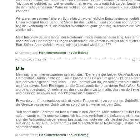
"nicht so eingebildet, nur weil er studiert hat, er war ganz natürlich zu den Leuten
die ihm nicht vergessen." Wäre es nicht schön, auf so ein Lebenswerk zurückblic
können?
Wir waren an seinem früheren Schreibtisch, wo erhebliche Entscheidungen gefällt
Unser Fotograf baute Licht und Strom für das Licht auf, und zog dann noch Stro
flog die Sicherung 'raus, ein anderer Wachmann, ganz geduldig, schraubte die Si
wieder rein.
Mein Interview dauerte lange, der Fototermin mindestens genauso lang. Gestern 
noch bis vier Uhr morgens Fragen recherchiert, die kamen zwar gut an, nur jetzt fa
Bett. Sofort. Aber vielleicht weckt mich ja jemand wieder auf???
(2 Kommentare)
Hier kommentieren
:
neuer Beitrag
2005-01-25 19:44:13
by n
Mifa
Mein nächster Interviewpartner schreibt das: "Der erste der beiden Ost-Ausflüge
Ostbahnhof. Dorthin hatte ich ... mein kostbarstes Besitztum geschickt, das Fahrr
aus der volkseigenen Produktion ... Das Fahrrad war da, ich setzte mich auf mein
und fuhr davon. Beim Einbiegen auf die Oberbaumbrücke, an deren Ende West-Ber
wurde ich gestoppt. Ich nehme an, dass das damit zu tun hatte, dass es dort ein
und dass ich so etwas aus Mecklenburg nicht kannte."
Er wurde verhört, entschloss sich die vielen Fragen nicht zu verstehen. Schließlic
die Grenze passieren. Doch weil es so schön ist, weiter mit dem Zitat:
"Ich nahm mein Fahrrad und fuhr auf ihm in den Westen. Mein schönes "Mifa"! Ein
später wurde es mir unterschlagen, ich hatte es verliehen und bekam es nicht zu
sich der Volksmund wieder einmal bestätigt, man solle niemals die drei Sachen mit
ausleihen, Füller, Frau, Fahrrad." (Er hat tatsächlich diese Reihenfolge, ist das nic
schmeichelhaft?)
(0 Kommentare)
Hier kommentieren
:
neuer Beitrag