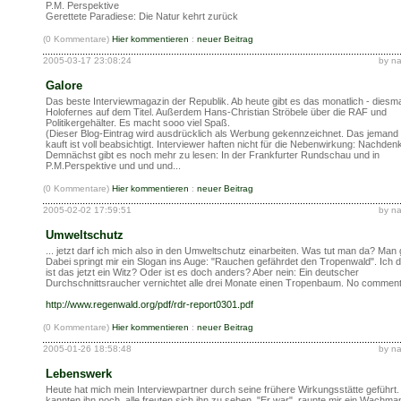
P.M. Perspektive
Gerettete Paradiese: Die Natur kehrt zurück
(0 Kommentare)
Hier kommentieren
:
neuer Beitrag
2005-03-17 23:08:24
by n
Galore
Das beste Interviewmagazin der Republik. Ab heute gibt es das monatlich - diesma
Holofernes auf dem Titel. Außerdem Hans-Christian Ströbele über die RAF und
Politikergehälter. Es macht sooo viel Spaß.
(Dieser Blog-Eintrag wird ausdrücklich als Werbung gekennzeichnet. Das jemand
kauft ist voll beabsichtigt. Interviewer haften nicht für die Nebenwirkung: Nachden
Demnächst gibt es noch mehr zu lesen: In der Frankfurter Rundschau und in
P.M.Perspektive und und und...
(0 Kommentare)
Hier kommentieren
:
neuer Beitrag
2005-02-02 17:59:51
by n
Umweltschutz
... jetzt darf ich mich also in den Umweltschutz einarbeiten. Was tut man da? Man 
Dabei springt mir ein Slogan ins Auge: "Rauchen gefährdet den Tropenwald". Ich d
ist das jetzt ein Witz? Oder ist es doch anders? Aber nein: Ein deutscher
Durchschnittsraucher vernichtet alle drei Monate einen Tropenbaum. No comment
http://www.regenwald.org/pdf/rdr-report0301.pdf
(0 Kommentare)
Hier kommentieren
:
neuer Beitrag
2005-01-26 18:58:48
by n
Lebenswerk
Heute hat mich mein Interviewpartner durch seine frühere Wirkungsstätte geführt. 
kannten ihn noch, alle freuten sich ihn zu sehen. "Er war", raunte mir ein Wachma