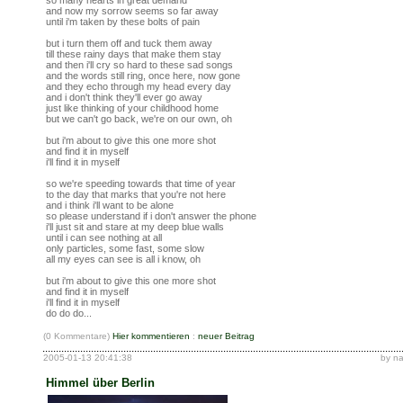
so many hearts in great demand
and now my sorrow seems so far away
until i'm taken by these bolts of pain
but i turn them off and tuck them away
till these rainy days that make them stay
and then i'll cry so hard to these sad songs
and the words still ring, once here, now gone
and they echo through my head every day
and i don't think they'll ever go away
just like thinking of your childhood home
but we can't go back, we're on our own, oh
but i'm about to give this one more shot
and find it in myself
i'll find it in myself
so we're speeding towards that time of year
to the day that marks that you're not here
and i think i'll want to be alone
so please understand if i don't answer the phone
i'll just sit and stare at my deep blue walls
until i can see nothing at all
only particles, some fast, some slow
all my eyes can see is all i know, oh
but i'm about to give this one more shot
and find it in myself
i'll find it in myself
do do do...
(0 Kommentare)
Hier kommentieren
:
neuer Beitrag
2005-01-13 20:41:38
by n
Himmel über Berlin