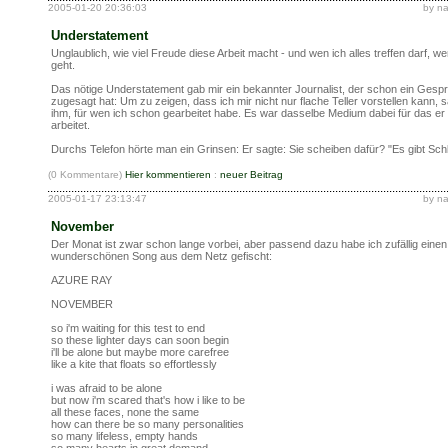
2005-01-20 20:36:03
by n
Understatement
Unglaublich, wie viel Freude diese Arbeit macht - und wen ich alles treffen darf, we
geht.
Das nötige Understatement gab mir ein bekannter Journalist, der schon ein Gesp
zugesagt hat: Um zu zeigen, dass ich mir nicht nur flache Teller vorstellen kann, s
ihm, für wen ich schon gearbeitet habe. Es war dasselbe Medium dabei für das er 
arbeitet.
Durchs Telefon hörte man ein Grinsen: Er sagte: Sie scheiben dafür? "Es gibt Sc
(0 Kommentare)
Hier kommentieren
:
neuer Beitrag
2005-01-17 23:13:47
by n
November
Der Monat ist zwar schon lange vorbei, aber passend dazu habe ich zufällig einen
wunderschönen Song aus dem Netz gefischt:
AZURE RAY
NOVEMBER
so i'm waiting for this test to end
so these lighter days can soon begin
i'll be alone but maybe more carefree
like a kite that floats so effortlessly
i was afraid to be alone
but now i'm scared that's how i like to be
all these faces, none the same
how can there be so many personalities
so many lifeless, empty hands