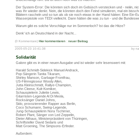
Der System-Error: Die könnten sich doch im Gebüsch verstecken und - neiiin, nic
was Ihr wieder denkt. Nein, die könnten doch den Feind simulieren, mal ein bissch
Blättern rascheln und so tun als ob sie noch etwas in der Hand hätten: Eine Ein-E
Wasserpistole von TEDI vielleicht. Dann hätten die was zu tun - und die Bundeswe
Warum gibt es solche Vorschläge nur im Sommerloch? Ist das die Hitze?
Denk' ich an Deutschland in der Nacht...
(0 Kommentare)
Hier kommentieren
:
neuer Beitrag
2005-05-23 10:41:38
by n
Solidarität
Galore gibt es in einer neuen Ausgabe und ist wieder sehr lesenswert mit:
Harald Schmidt-Sidekick Manuel Andrack,
Pop-Sängerin Tanita Tikaram,
Shirley Manson, Garbage-Frontfrau,
US-Filmregisseur Woody Allen,
Jutta Kleinschmidt, Rallye-Champion,
John Cleese, Kult-Komiker,
Schauspielerin Juliette Lewis,
Gitarristen-Legende Al Di Meola,
Rocksänger Daniel Johns,
Sido, provozierender Rapper aus Berlin,
Coco Schumann, Swing-Legende,
Jung-Schauspielerin Nora Tschirner,
Robert Plant, Sänger von Led Zeppelin,
Dieter Althaus, Ministerpräsident von Thüringen,
Schriftsteller David Sedaris und
Matt Groening, The Simpsons-Erfinder.
Außerdem: