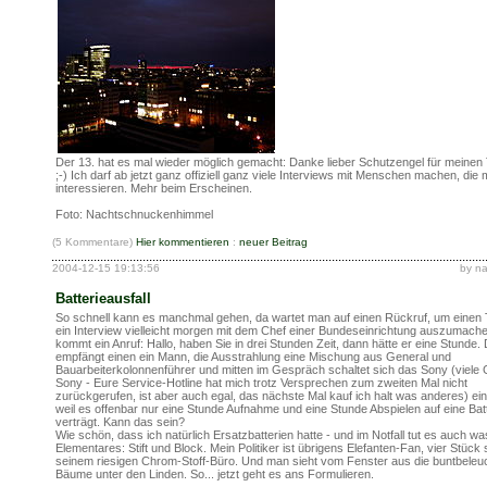
Der 13. hat es mal wieder möglich gemacht: Danke lieber Schutzengel für meinen
;-) Ich darf ab jetzt ganz offiziell ganz viele Interviews mit Menschen machen, die 
interessieren. Mehr beim Erscheinen.
Foto: Nachtschnuckenhimmel
(5 Kommentare)
Hier kommentieren
:
neuer Beitrag
2004-12-15 19:13:56
by n
Batterieausfall
So schnell kann es manchmal gehen, da wartet man auf einen Rückruf, um einen 
ein Interview vielleicht morgen mit dem Chef einer Bundeseinrichtung auszumach
kommt ein Anruf: Hallo, haben Sie in drei Stunden Zeit, dann hätte er eine Stunde.
empfängt einen ein Mann, die Ausstrahlung eine Mischung aus General und
Bauarbeiterkolonnenführer und mitten im Gespräch schaltet sich das Sony (viele
Sony - Eure Service-Hotline hat mich trotz Versprechen zum zweiten Mal nicht
zurückgerufen, ist aber auch egal, das nächste Mal kauf ich halt was anderes) ein
weil es offenbar nur eine Stunde Aufnahme und eine Stunde Abspielen auf eine Bat
verträgt. Kann das sein?
Wie schön, dass ich natürlich Ersatzbatterien hatte - und im Notfall tut es auch w
Elementares: Stift und Block. Mein Politiker ist übrigens Elefanten-Fan, vier Stück 
seinem riesigen Chrom-Stoff-Büro. Und man sieht vom Fenster aus die buntbeleu
Bäume unter den Linden. So... jetzt geht es ans Formulieren.